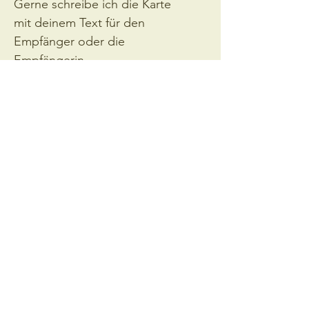
Gerne schreibe ich die Karte 
mit deinem Text für den 
Empfänger oder die 
Empfängerin.
Die Karten bestehen aus 
Graspapier, sind 
recyclingfähig und 
kompostierbar, sie werden in 
der Schweiz gedruckt.
VERSANDINFO
Die Grusskarte wird mit den Blumen 
geliefert.